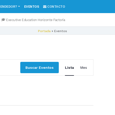
RENDEDOR?
EVENTOS
CONTACTO
Executive Education Horizonte Factoría
Portada
»
Eventos
Navegaci
Buscar Eventos
Lista
Mes
de
vistas
de
Evento