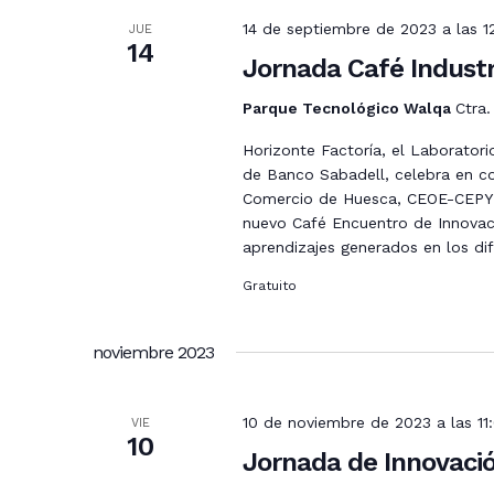
de
14 de septiembre de 2023 a las 
JUE
14
Jornada Café Industr
Eventos
Parque Tecnológico Walqa
Ctra
Horizonte Factoría, el Laboratori
de Banco Sabadell, celebra en c
Comercio de Huesca, CEOE-CEPY
nuevo Café Encuentro de Innovación
aprendizajes generados en los dif
Gratuito
noviembre 2023
10 de noviembre de 2023 a las 1
VIE
10
Jornada de Innovació