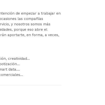
intención de empezar a trabajar en
 ocasiones las compañías
rvicio, y nosotros somos más
nidades, porque eso abre el
rán aportarte, en forma, a veces,
ción, creatividad…
obotización…
Smart data….
 comerciales…