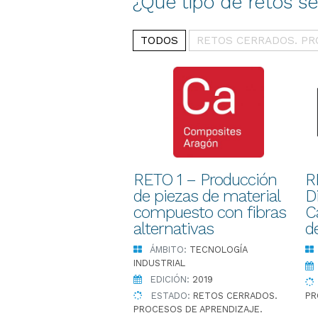
¿Qué tipo de retos s
TODOS
RETOS CERRADOS. PR
RETO 1 – Producción
R
de piezas de material
Di
compuesto con fibras
C
alternativas
d
ÁMBITO:
TECNOLOGÍA
INDUSTRIAL
EDICIÓN:
2019
ESTADO:
RETOS CERRADOS.
PR
PROCESOS DE APRENDIZAJE.